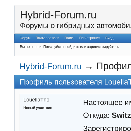
Hybrid-Forum.ru
Форумы о гибридных автомоби
Форум
Пользователи
Поиск
Регистрация
Вход
Вы не вошли.
Пожалуйста, войдите или зарегистрируйтесь.
→
Профил
Hybrid-Forum.ru
Профиль пользователя Louella
LouellaTho
Настоящее и
Новый участник
Откуда:
Switz
Зарегистрир