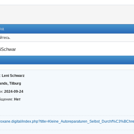
од
йтесь.
iSchwar
:
Leni Schwarz
ands, Tilburg
ан:
2024-09-24
бщение:
Нет
ki.roxane.digital/index.php?title=Kleine_Autoreparaturen_Selbst_Durchf%C3%BChr