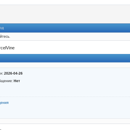
од
йтесь.
celVine
ан:
2026-04-26
бщение:
Нет
щения