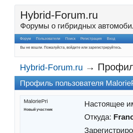
Hybrid-Forum.ru
Форумы о гибридных автомоби
Форум
Пользователи
Поиск
Регистрация
Вход
Вы не вошли.
Пожалуйста, войдите или зарегистрируйтесь.
→
Профиль
Hybrid-Forum.ru
Профиль пользователя MalorieP
MaloriePri
Настоящее и
Новый участник
Откуда:
Fran
Зарегистрир