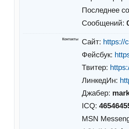
Последнее с
Сообщений:
Контакты
Сайт:
https://
Фейсбук:
htt
Твитер:
https
ЛинкедИн:
ht
Джабер:
mark
ICQ:
4654645
MSN Messeng