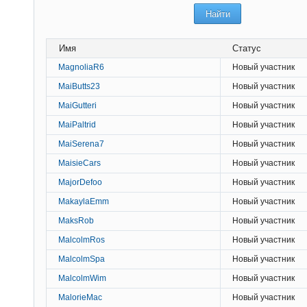
Имя
Статус
MagnoliaR6
Новый участник
MaiButts23
Новый участник
MaiGutteri
Новый участник
MaiPaltrid
Новый участник
MaiSerena7
Новый участник
MaisieCars
Новый участник
MajorDefoo
Новый участник
MakaylaEmm
Новый участник
MaksRob
Новый участник
MalcolmRos
Новый участник
MalcolmSpa
Новый участник
MalcolmWim
Новый участник
MalorieMac
Новый участник