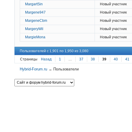
MargartSin
Новый участник
Margene947
Новый участник
MargeneCbm
Новый участник
MargeryWil
Новый участник
MargieMona
Новый участник
Пользователей с 1,901 по 1,950 из 3,080
Страницы
Назад
1
…
37
38
39
40
41
Hybrid-Forum.ru
→
Пользователи