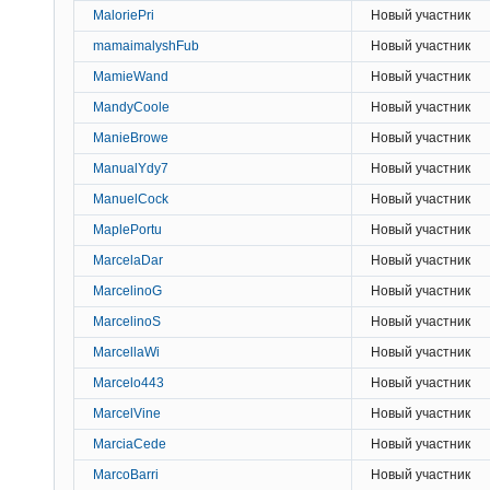
MaloriePri
Новый участник
mamaimalyshFub
Новый участник
MamieWand
Новый участник
MandyCoole
Новый участник
ManieBrowe
Новый участник
ManualYdy7
Новый участник
ManuelCock
Новый участник
MaplePortu
Новый участник
MarcelaDar
Новый участник
MarcelinoG
Новый участник
MarcelinoS
Новый участник
MarcellaWi
Новый участник
Marcelo443
Новый участник
MarcelVine
Новый участник
MarciaCede
Новый участник
MarcoBarri
Новый участник