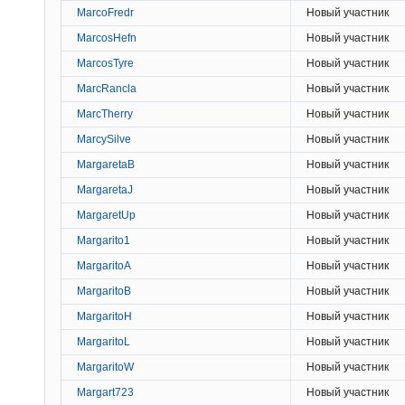
MarcoFredr
Новый участник
MarcosHefn
Новый участник
MarcosTyre
Новый участник
MarcRancla
Новый участник
MarcTherry
Новый участник
MarcySilve
Новый участник
MargaretaB
Новый участник
MargaretaJ
Новый участник
MargaretUp
Новый участник
Margarito1
Новый участник
MargaritoA
Новый участник
MargaritoB
Новый участник
MargaritoH
Новый участник
MargaritoL
Новый участник
MargaritoW
Новый участник
Margart723
Новый участник